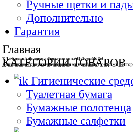
Ручные щетки и пад
Дополнительно
Гарантия
Главная
ТД "Арком". Режим работы пн-пт с 9:00 до 18:00
Качественные одноразовые кондитерские мешки
КАТЕГОРИИ ТОВАРОВ
Комплексное снабжение бытовой химией и хозтоварами ресторан
Для оптовых покупателей приятные бонусы!
Гигиенические сред
Туалетная бумага
Бумажные полотенца
Бумажные салфетки