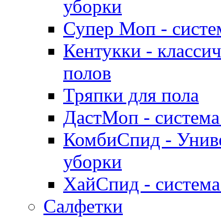
уборки
Супер Моп - систе
Кентукки - классич
полов
Тряпки для пола
ДастМоп - система
КомбиСпид - Униве
уборки
ХайСпид - система
Салфетки