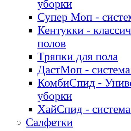
уборки
Супер Моп - систе
Кентукки - классич
полов
Тряпки для пола
ДастМоп - система
КомбиСпид - Униве
уборки
ХайСпид - система
Салфетки