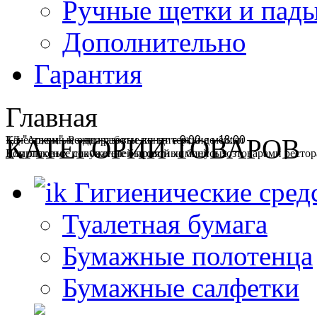
Ручные щетки и пад
Дополнительно
Гарантия
Главная
ТД "Арком". Режим работы пн-пт с 9:00 до 18:00
Качественные одноразовые кондитерские мешки
КАТЕГОРИИ ТОВАРОВ
Комплексное снабжение бытовой химией и хозтоварами ресторан
Для оптовых покупателей приятные бонусы!
Гигиенические сред
Туалетная бумага
Бумажные полотенца
Бумажные салфетки