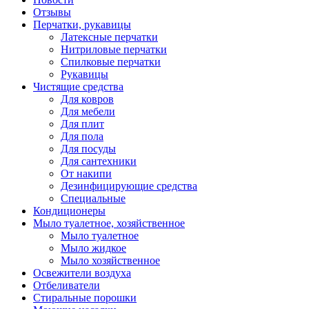
Отзывы
Перчатки, рукавицы
Латексные перчатки
Нитриловые перчатки
Спилковые перчатки
Рукавицы
Чистящие средства
Для ковров
Для мебели
Для плит
Для пола
Для посуды
Для сантехники
От накипи
Дезинфицирующие средства
Специальные
Кондиционеры
Мыло туалетное, хозяйственное
Мыло туалетное
Мыло жидкое
Мыло хозяйственное
Освежители воздуха
Отбеливатели
Стиральные порошки