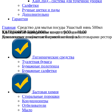
ХайСпид - система для точечной уборки
Салфетки
Ручные щетки и пады
Дополнительно
Гарантия
Главная
Средство для мытья посуды Ушастый нянь 500мл
ТД "Арком". Режим работы пн-пт с 9:00 до 18:00
Качественные одноразовые кондитерские мешки
КАТЕГОРИИ ТОВАРОВ
Комплексное снабжение бытовой химией и хозтоварами ресторан
Для оптовых покупателей приятные бонусы!
Гигиенические средства
Туалетная бумага
Бумажные полотенца
Бумажные салфетки
Бытовая химия
Стиральные порошки
Кондиционеры
Отбеливатели
Мыло