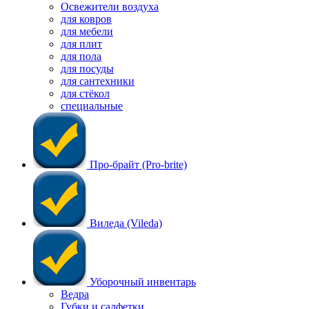
Освежители воздуха
для ковров
для мебели
для плит
для пола
для посуды
для сантехники
для стёкол
специальные
Про-брайт (Pro-brite)
Виледа (Vileda)
Уборочный инвентарь
Ведра
Губки и салфетки