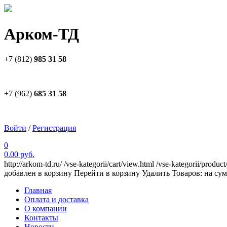
Арком-ТД
+7 (812)
985 31 58
+7 (962)
685 31 58
Войти
/
Регистрация
0
0.00 руб.
http://arkom-td.ru/
/vse-kategorii/cart/view.html
/vse-kategorii/product
добавлен в корзину
Перейти в корзину
Удалить
Товаров:
на су
Главная
Оплата и доставка
О компании
Контакты
Новости