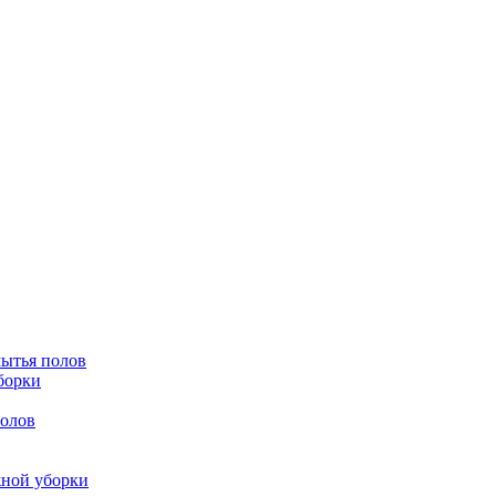
мытья полов
борки
полов
жной уборки