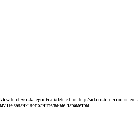
/view.html
/vse-kategorii/cart/delete.html
http://arkom-td.ru/component
мму
Не заданы дополнительные параметры