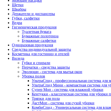
Моющие насадки
Щетки
Швабры
Держатели и диспансеры
Губки, салфетки
Ведра
Гигиеническая продукция
Туалетная бумага
Бумажные полотенца
Бумажные салфетки
Одноразовая продукция
Средства индивидуальной защиты
Косметика для гостиниц и отелей
Виледа
Губки и спирали
Перчатки - средства защиты
Эволюшн - система для мытья окон
Уборка полов
УльтраСпид - профессиональная система для 
УльтраСпид Мини - компактная система для у
Супер Моп - система для влажной уборки
Кентукки - классическая система для уборки 
Тряпки для пола
ДастМоп - система для сухой уборки
КомбиСпид - Универсальная система для вла