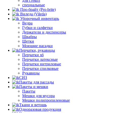
для стёкол
специальные
Про-брайт (Pro-brite)
Виледа (Vileda)
Уборочный инвентарь
Ведра
Губки и салфетки
Держатели и диспенсеры
Швабры
Щетки
Моющие насадки
Перчатки, рукавицы
Перчатки хб
Перчатки латексные
Перчатки нитриловые
Перчатки спилковые
Рукавицы
СИЗ
Пакеты для рассады
Пакеты и мешки
Пакеты
Мешки для мусора
Мешки полипропиленовые
Ткани и ветошь
Одноразовая продукция