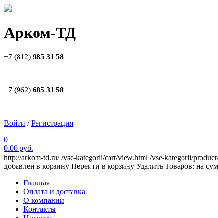
Арком-ТД
+7 (812)
985 31 58
+7 (962)
685 31 58
Войти
/
Регистрация
0
0.00 руб.
http://arkom-td.ru/
/vse-kategorii/cart/view.html
/vse-kategorii/product
добавлен в корзину
Перейти в корзину
Удалить
Товаров:
на су
Главная
Оплата и доставка
О компании
Контакты
Новости