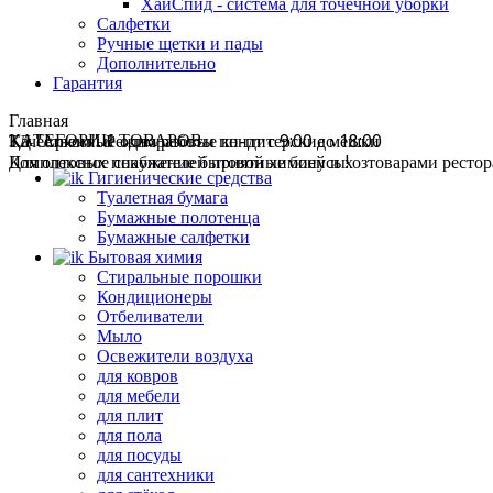
ХайСпид - система для точечной уборки
Салфетки
Ручные щетки и пады
Дополнительно
Гарантия
Главная
ТД "Арком". Режим работы пн-пт с 9:00 до 18:00
Качественные одноразовые кондитерские мешки
КАТЕГОРИИ ТОВАРОВ
Комплексное снабжение бытовой химией и хозтоварами ресторан
Для оптовых покупателей приятные бонусы!
Гигиенические средства
Туалетная бумага
Бумажные полотенца
Бумажные салфетки
Бытовая химия
Стиральные порошки
Кондиционеры
Отбеливатели
Мыло
Освежители воздуха
для ковров
для мебели
для плит
для пола
для посуды
для сантехники