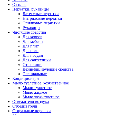
Отзывы
Перчатки, рукавицы
Латексные перчатки
Нитриловые перчатки
Спилковые перчатки
Рукавицы
Чистящие средства
Для ковров
Для мебели
Для плит
Для пола
Для посуды
Для сантехники
От накипи
Дезинфицирующие средства
Специальные
Кондиционеры
Мыло туалетное, хозяйственное
Мыло туалетное
Мыло жидкое
Мыло хозяйственное
Освежители воздуха
Отбеливатели
Стиральные порошки