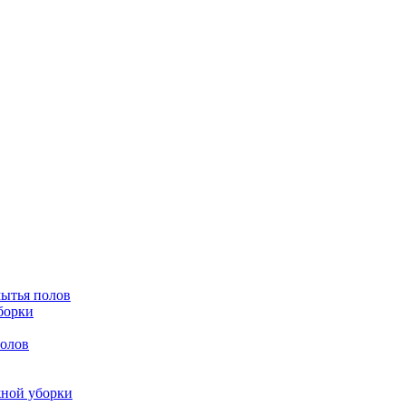
мытья полов
борки
полов
жной уборки