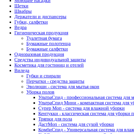
Моющие насадки
Щетки
Швабры
Держатели и диспансеры
Губки, салфетки
Ведра
Гигиеническая продукция
Туалетная бумага
Бумажные полотенца
Бумажные салфетки
Одноразовая продукция
Средства индивидуальной защиты
Косметика для гостиниц и отелей
Виледа
Губки и спирали
Перчатки - средства защиты
Эволюшн - система для мытья окон
Уборка полов
УльтраСпид - профессиональная система для 
УльтраСпид Мини - компактная система для у
Супер Моп - система для влажной уборки
Кентукки - классическая система для уборки 
Тряпки для пола
ДастМоп - система для сухой уборки
КомбиСпид - Универсальная система для вла