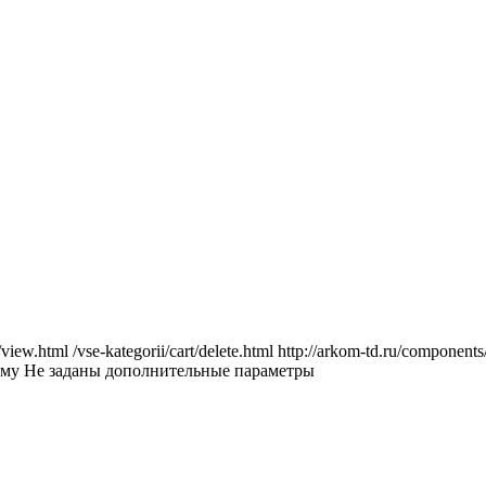
/view.html
/vse-kategorii/cart/delete.html
http://arkom-td.ru/component
мму
Не заданы дополнительные параметры