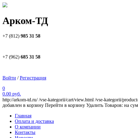
Арком-ТД
+7 (812)
985 31 58
+7 (962)
685 31 58
Войти
/
Регистрация
0
0.00 руб.
http://arkom-td.ru/
/vse-kategorii/cart/view.html
/vse-kategorii/product
добавлен в корзину
Перейти в корзину
Удалить
Товаров:
на су
Главная
Оплата и доставка
О компании
Контакты
Новости