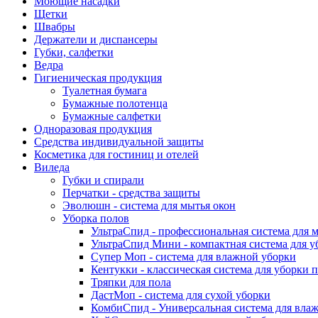
Моющие насадки
Щетки
Швабры
Держатели и диспансеры
Губки, салфетки
Ведра
Гигиеническая продукция
Туалетная бумага
Бумажные полотенца
Бумажные салфетки
Одноразовая продукция
Средства индивидуальной защиты
Косметика для гостиниц и отелей
Виледа
Губки и спирали
Перчатки - средства защиты
Эволюшн - система для мытья окон
Уборка полов
УльтраСпид - профессиональная система для 
УльтраСпид Мини - компактная система для у
Супер Моп - система для влажной уборки
Кентукки - классическая система для уборки 
Тряпки для пола
ДастМоп - система для сухой уборки
КомбиСпид - Универсальная система для вла