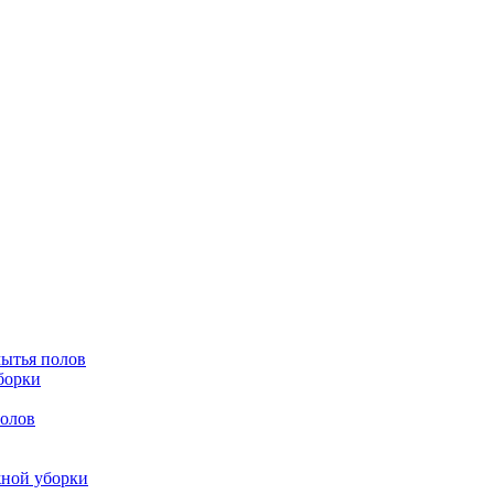
мытья полов
борки
полов
жной уборки