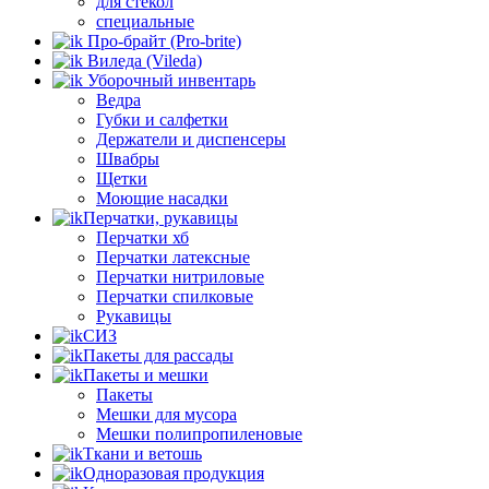
для стёкол
специальные
Про-брайт (Pro-brite)
Виледа (Vileda)
Уборочный инвентарь
Ведра
Губки и салфетки
Держатели и диспенсеры
Швабры
Щетки
Моющие насадки
Перчатки, рукавицы
Перчатки хб
Перчатки латексные
Перчатки нитриловые
Перчатки спилковые
Рукавицы
СИЗ
Пакеты для рассады
Пакеты и мешки
Пакеты
Мешки для мусора
Мешки полипропиленовые
Ткани и ветошь
Одноразовая продукция