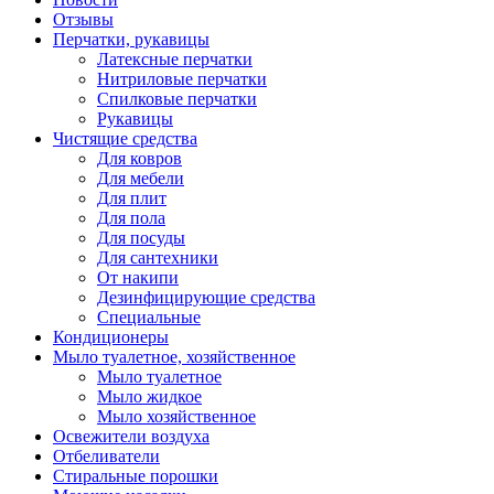
Отзывы
Перчатки, рукавицы
Латексные перчатки
Нитриловые перчатки
Спилковые перчатки
Рукавицы
Чистящие средства
Для ковров
Для мебели
Для плит
Для пола
Для посуды
Для сантехники
От накипи
Дезинфицирующие средства
Специальные
Кондиционеры
Мыло туалетное, хозяйственное
Мыло туалетное
Мыло жидкое
Мыло хозяйственное
Освежители воздуха
Отбеливатели
Стиральные порошки