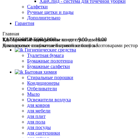
ХайСпид - система для точечной уборки
Салфетки
Ручные щетки и пады
Дополнительно
Гарантия
Главная
ТД "Арком". Режим работы пн-пт с 9:00 до 18:00
Качественные одноразовые кондитерские мешки
КАТЕГОРИИ ТОВАРОВ
Комплексное снабжение бытовой химией и хозтоварами ресторан
Для оптовых покупателей приятные бонусы!
Гигиенические средства
Туалетная бумага
Бумажные полотенца
Бумажные салфетки
Бытовая химия
Стиральные порошки
Кондиционеры
Отбеливатели
Мыло
Освежители воздуха
для ковров
для мебели
для плит
для пола
для посуды
для сантехники