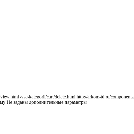
/view.html
/vse-kategorii/cart/delete.html
http://arkom-td.ru/component
мму
Не заданы дополнительные параметры