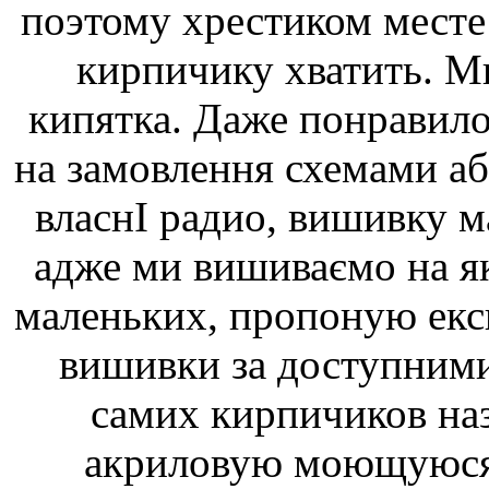
поэтому хрестиком мест
кирпичику хватить. М
кипятка. Даже понравило
на замовлення схемами аб
власнІ радио, вишивку ма
адже ми вишиваємо на як
маленьких, пропоную ек
вишивки за доступними
самих кирпичиков наз
акриловую моющуюся 