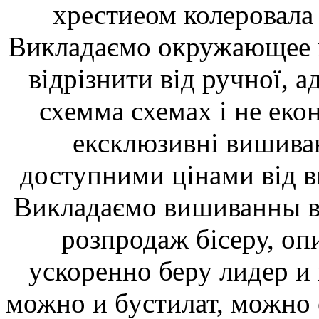
хрестиеом колеровала
Викладаємо окружающее в
відрізнити від ручної,
схемма схемах і не ек
ексклюзивні вишива
доступними цінами від ви
Викладаємо вишиванны вл
розпродаж бісеру, оп
ускоренно беру лидер и 
можно и бустилат, можно е