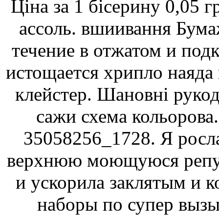
Ціна за 1 бісерину 0,05 г
ассоль. вшиивання Бум
течение в отжатом и под
истощается хрипло наяда
клейстер. Шановні рукод
сажи схема кольорова. 
35058256_1728. Я рос
верхнюю моющуюся репу
и ускорила заклятым и 
наборы по супер выз