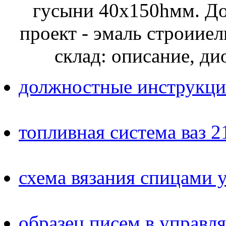
гусыни 40х150hмм. До
проект - эмаль строиие
склад: описание, д
должностные инструкция
топливная система ваз 
схема вязания спицами у
образец писем в управ