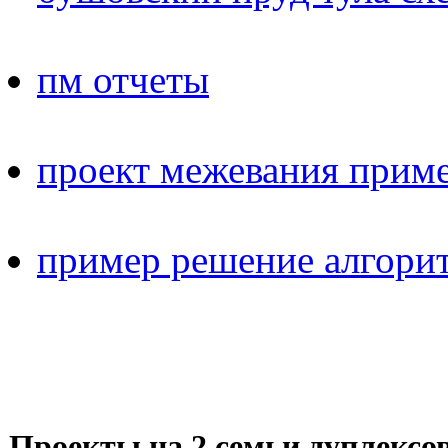
пм отчеты
проект межевания прим
пример решение алгори
Проекты на 2 семьи дуплексов