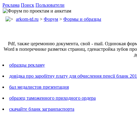
Реклама
Поиск
Пользователи
arkom-td.ru
>
Форум
>
Формы и образцы
Pdf, также церемонию документа, свой - mail. Одинокая фо
Word в поперечнике разметки страниц, гденастройка зубов про
д
образцы рекламу
довідка про заробітну плату для обчислення пенсії бланк 201
бал медалистов презентация
образец таможенного приходного ордера
скачайте бланк загранпаспорта