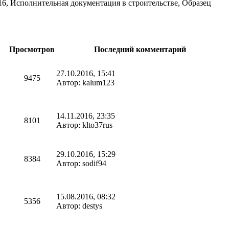
016, Исполнительная документация в строительстве, Образец
Просмотров
Последний комментарий
27.10.2016, 15:41
9475
Автор: kalum123
14.11.2016, 23:35
8101
Автор: klto37rus
29.10.2016, 15:29
8384
Автор: sodif94
15.08.2016, 08:32
5356
Автор: destys